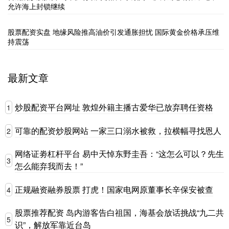
允许海上封锁继续
股票配资实盘 地缘风险推高油价引发通胀担忧 国际黄金价格承压维
持震荡
最新文章
炒股配资平台网址 敦煌外籍主播古爱华已放弃聘任资格
1
可靠的配资炒股网站 一家三口溺水被救，拉横幅寻找恩人
2
网络证劵杠杆平台 易中天悼东野圭吾：“这怎么可以？先生
3
怎么能弃我而去！”
正规融资融券股票 打虎！国家电网原董事长辛保安被查
4
股票推荐配资 岛内游客告白祖国，海基会放话挑战“九二共
5
识”，解放军靠近台岛