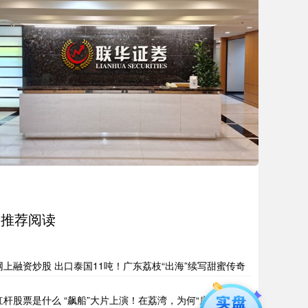
推荐阅读
网上融资炒股 出口泰国11吨！广东荔枝“出海”续写甜蜜传奇
杠杆股票是什么 “飙船”大片上演！在荔湾，为何“房东”痴迷扒