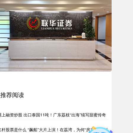
推荐阅读
网上融资炒股 出口泰国11吨！广东荔枝“出海”续写甜蜜传奇
杠杆股票是什么 “飙船”大片上演！在荔湾，为何“房东”痴迷扒