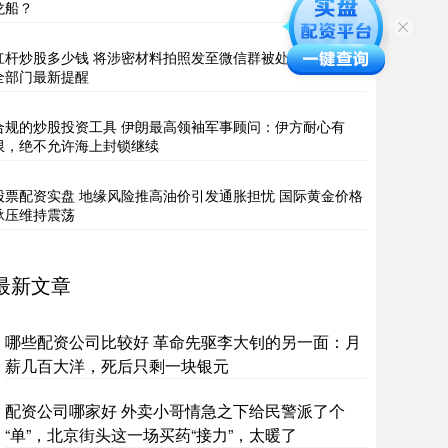
龙船？
杠杆炒股多少钱 将涉密材料拍照发至微信群被处分，国家安
全部门最新提醒
合规的炒股投资工具 伊朗最高领袖军事顾问：伊方耐心有
限，绝不允许海上封锁继续
股票配资实盘 地缘风险推高油价引发通胀担忧 国际黄金价格
承压维持震荡
最新文章
哪些配资公司比较好 革命先驱李大钊的另一面：月
薪几百大洋，死后只剩一块银元
配资公司哪家好 外卖小哥情急之下给民警派了个
“单”，北京街头这一场买药“接力”，太暖了